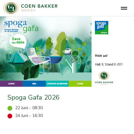
Über uns
Historie
Kollektion
Kontakt
Start
Anrufen
Aktivitäten
E-Mail
Ko
Spoga Gafa 2026
22 Juni - 08:30
24 Juni - 16:30